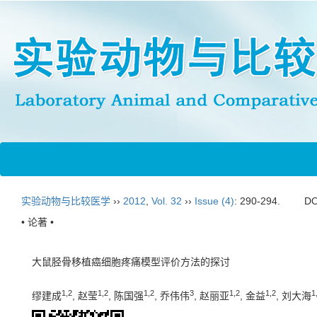
实验动物与比较医学
››
2012
,
Vol. 32
››
Issue (4)
: 290-294.
DO
• 论著 •
大鼠胫骨移植癌细胞疼痛模型评价方法的探讨
1,2
1,2
1,2
3
1,2
1,2
1
缪建成
, 赵莹
, 陈国强
, 乔伟伟
, 赵丽亚
, 金益
, 刘大海