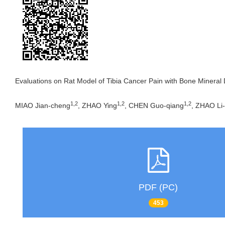
Evaluations on Rat Model of Tibia Cancer Pain with Bone Mineral 
1,2
1,2
1,2
MIAO Jian-cheng
, ZHAO Ying
, CHEN Guo-qiang
, ZHAO Li
PDF (PC)
453