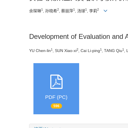
1
2
1
1
2
余琛琳
, 孙晓希
, 蔡丽萍
, 汤球
, 李莉
Development of Evaluation and 
1
2
1
1
YU Chen-lin
, SUN Xiao-xi
, Cai Li-ping
, TANG Qiu
, 
PDF (PC)
596