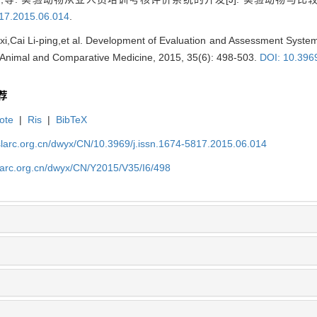
817.2015.06.014
.
i,Cai Li-ping,et al. Development of Evaluation and Assessment Syste
y Animal and Comparative Medicine, 2015, 35(6): 498-503.
DOI: 10.396
荐
ote
|
Ris
|
BibTeX
slarc.org.cn/dwyx/CN/10.3969/j.issn.1674-5817.2015.06.014
slarc.org.cn/dwyx/CN/Y2015/V35/I6/498