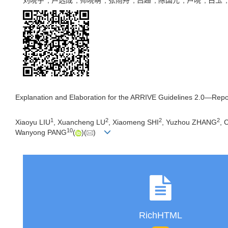
刘晓宇
, 卢选成
, 师晓萌
, 张雨舟
, 吕超
, 陈国元
, 卢晓
, 白玉
Explanation and Elaboration for the ARRIVE Guidelines 2.0—Rep
1
2
2
2
Xiaoyu LIU
, Xuancheng LU
, Xiaomeng SHI
, Yuzhou ZHANG
, 
10
Wanyong PANG
(
)(
)
RichHTML