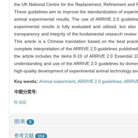
the UK National Centre for the Replacement, Refinement and R
These guidelines aim to improve the standardization of experiment
animal experimental results. The use of ARRIVE 2.0 guideline
experimental results is fully evaluated and utilized, but al
transparency and integrity of the fundamental research review 
This article is a Chinese translation based on the best practic
complete interpretation of the ARRIVE 2.0 guidelines published
the article includes the items 8-10 of ARRIVE 2.0 Essential 10
understanding and use of the ARRIVE 2.0 guidelines by domest
high-quality development of experimental animal technology an
Key words:
Animal experiment,
ARRIVE 2.0 guidelines,
ARRIVE
中图分类号:
R-332
图/表
5
参考文献
154