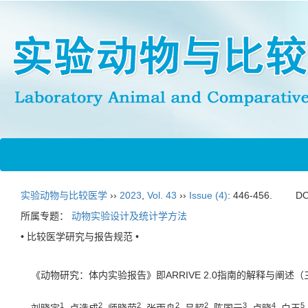
实验动物与比较医学
››
2023
,
Vol. 43
››
Issue (4)
: 446-456.
DO
所属专题：
动物实验设计及统计学方法
• 比较医学研究与报告规范 •
《动物研究：体内实验报告》即ARRIVE 2.0指南的解释与阐述（
1
2
2
2
2
3
4
5