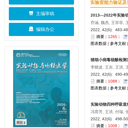
实验室能力验证及
主编审稿
2013—2022年
乔涵, 魏杰, 王菲菲, 
编辑办公
2022, 42(6): 483-4
摘要
(
1265
)
图表数据
|
参考文献
猪细小病毒核酸检测
李晓波, 王吉, 王洪, 
2022, 42(6): 490-4
摘要
(
1088
)
图表数据
|
参考文献
实验动物四种呼吸道
冯育芳, 王洪, 付瑞, 
2022, 42(6): 498-5
摘要
(
1008
)