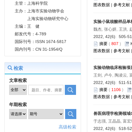
主管：上海科学院
图表数据
|
参考文献
主办：上海市实验动物学会
上海实验动物研究中心
实验小鼠核酸样品单
主编：王 健
魏杰, 张心妍, 王洪, 
邮发代号：4-789
2022, 42(6): 505-5
国际刊号：ISSN 1674-5817
摘要
(
807
)
国内刊号：CN 31-1954/Q
图表数据
|
参考文献
实验动物临床检验项
检索
王剑, 卢今, 陶凌云, 
文章检索
2022, 42(6): 511-5
摘要
(
1106
)
图表数据
|
参考文献
年期检索
兽医病理学检测领域
于志强, 王晶晶, 富宏
高级检索
2022, 42(6): 518-5