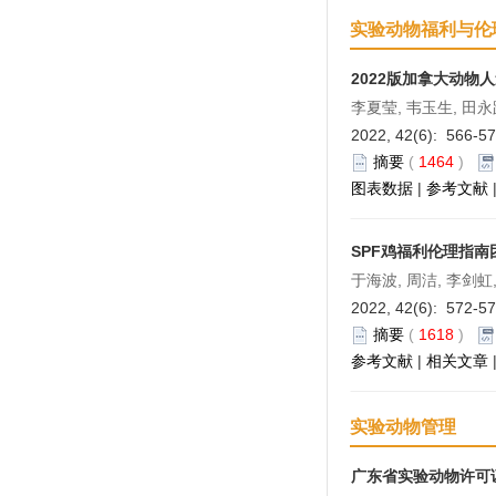
扬州大学比较医学中心
实验动物福利与伦
山东省实验动物中心
2022版加拿大动物
上海斯莱克实验动物有限责任公司
李夏莹, 韦玉生, 田永
上海开纯洁净室技术工程有限公司
2022, 42(6): 566-5
摘要
(
1464
)
江苏苏净集团苏州苏净节能科技有
图表数据
|
参考文献
限公司
安维迪生命科学（浙江）有限公司
SPF鸡福利伦理指
泰尼百斯实验室设备贸易（上海）
于海波, 周洁, 李剑虹
有限公司
2022, 42(6): 572-5
摘要
(
1618
)
上海亓上生物医学科技有限公司
参考文献
|
相关文章
上海业腾机电工程有限公司
厦门抱壹智能科技有限公司
实验动物管理
广东省实验动物许可