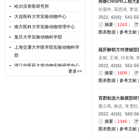
两株CRISPR工程
中国实验动物学报
哈尔滨兽医研究所
任晨吟, 高思琦, 李浩,
中国比较医学杂志
大连医科大学实验动物中心
2022, 42(6): 541-5
中国图书馆分类法
摘要
(
1243
)
南方医科大学实验动物管理中心
图表数据
|
参考文献
术语在线
复旦大学实验动物科学部
上海交通大学医学院实验动物科学
疏肝解郁方对便秘型
部
吴斌, 王旭, 付东旭,
浙江中医药大学动物实验研究中心
2022, 42(6): 551-5
更多>>
摘要
(
1609
)
广东省医学实验动物中心
图表数据
|
参考文献
中国科学院上海药物研究所实验动
物中心
宫腔粘连大鼠模型研
西安交通大学医学院实验动物中心
黄少凤, 林忠, 朱雪红
2022, 42(6): 560-5
华南农业大学实验动物中心
摘要
(
1345
)
浙江省实验动物中心
图表数据
|
参考文献
杭州师范大学实验动物中心