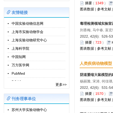
摘要
(
1349
)
图表数据
|
参考文献
友情链接
中国实验动物信息网
毒理检测领域实验室
刘香梅, 马中春, 富宏
上海市实验动物学会
2022, 42(6): 526-5
上海实验动物研究中心
摘要
(
723
)
上海科学院
图表数据
|
参考文献
中国知网
人类疾病动物模型
万方医学网
PubMed
阴道萎缩大鼠模型的
杨丽雅, 宋涛, 何佳璘
DOAJ
更多>>
2022, 42(6): 531-5
Laboratory Animals
摘要
(
1570
)
Comparative Medicine
刊务理事单位
图表数据
|
参考文献
动物模型与实验医学（英文）
苏州大学实验动物中心