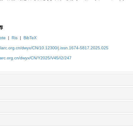
荐
ote
|
Ris
|
BibTeX
slarc.org.cn/dwyx/CN/10.12300/j.issn.1674-5817.2025.025
slarc.org.cn/dwyx/CN/Y2025/V45/I2/247