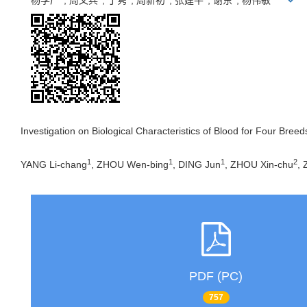
杨李厂
, 周文兵
, 丁隽
, 周新初
, 张建平
, 谢东
, 杨伟敏
Investigation on Biological Characteristics of Blood for Four Breed
1
1
1
2
YANG Li-chang
, ZHOU Wen-bing
, DING Jun
, ZHOU Xin-chu
, 
PDF (PC)
757