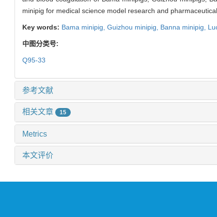
minipig for medical science model research and pharmaceutical
Key words:
Bama minipig,
Guizhou minipig,
Banna minipig,
Lu
中图分类号:
Q95-33
参考文献
相关文章
15
Metrics
本文评价