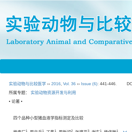
实验动物与比较医学
››
2016
,
Vol. 36
››
Issue (6)
: 441-446.
DO
所属专题：
实验动物资源开发与利用
• 论著 •
四个品种小型猪血液学指标测定及比较
1
1
1
2
3
1
1