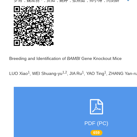
罗肖
, 魏双羽
, 贾如
, 姚婷
, 张燕茹
, 师小博
, 闫剑群
Breeding and Identification of
BAMBI
Gene Knockout Mice
1
1,2
1
1
LUO Xiao
, WEI Shuang-yu
, JIA Ru
, YAO Ting
, ZHANG Yan-r
PDF (PC)
659