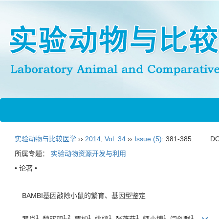
实验动物与比较医学
››
2014
,
Vol. 34
››
Issue (5)
: 381-385.
DO
所属专题：
实验动物资源开发与利用
• 论著 •
BAMBI基因敲除小鼠的繁育、基因型鉴定
1
1,2
1
1
1
1
1