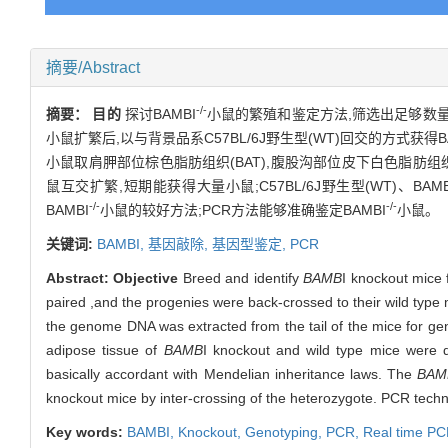
摘要/Abstract
-/-
摘要：
目的
探讨BAMBI
小鼠的繁殖和鉴定方法,筛选出足够数量的
小鼠扩繁后,以与背景品系C57BL/6J野生型(WT)回交的方式获得BAM
小鼠取肩胛部位棕色脂肪组织(BAT),腹股沟部位皮下白色脂肪组织(s
鼠互交扩繁,短期能获得大量小鼠;C57BL/6J野生型(WT)、BAMB
-/-
-/-
BAMBI
小鼠的较好方法;PCR方法能够准确鉴定BAMBI
小鼠。
关键词:
BAMBI,
基因敲除,
基因型鉴定,
PCR
Abstract:
Objective
Breed and identify
BAMB
I knockout mice 
paired ,and the progenies were back-crossed to their wild type
the genome DNA was extracted from the tail of the mice for g
adipose tissue of
BAMB
I knockout and wild type mice were 
basically accordant with Mendelian inheritance laws. The
BAM
knockout mice by inter-crossing of the heterozygote. PCR techn
Key words:
BAMB
I,
Knockout,
Genotyping,
PCR,
Real time P