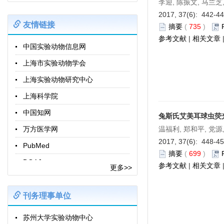
李迎, 陈振文, 马兰芝
2017, 37(6): 442-4
友情链接
摘要
(
735
)
参考文献
|
相关文章
中国实验动物信息网
上海市实验动物学会
上海实验动物研究中心
上海科学院
中国知网
兔斯氏艾美耳球虫荧
万方医学网
温福利, 郑和平, 党源
2017, 37(6): 448-4
PubMed
摘要
(
699
)
DOAJ
参考文献
|
相关文章
更多>>
Laboratory Animals
Comparative Medicine
刊务理事单位
动物模型与实验医学（英文）
苏州大学实验动物中心