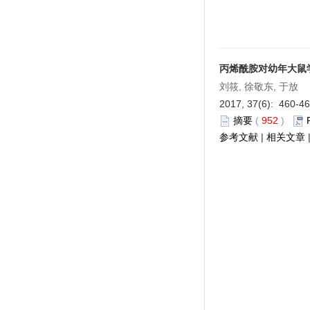
扬州大学比较医学中心
山东省实验动物中心
上海斯莱克实验动物有限责任公司
丙烯酰胺对幼年大鼠
上海开纯洁净室技术工程有限公司
刘筱, 徐敬东, 于放
2017, 37(6): 460-4
江苏苏净集团苏州苏净节能科技有
摘要
(
952
)
限公司
参考文献
|
相关文章
安维迪生命科学（浙江）有限公司
泰尼百斯实验室设备贸易（上海）
有限公司
上海亓上生物医学科技有限公司
上海业腾机电工程有限公司
厦门抱壹智能科技有限公司