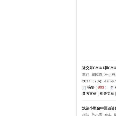
近交系CMU/1和CM
李迎, 崔晓霞, 杜小燕,
2017, 37(6): 470-4
摘要
(
803
)
参考文献
|
相关文章
浅谈小型猪中医四诊
相波, 范小雪, 余丰,