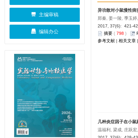
异功散对小鼠慢性病
主编审稿
郑秦, 姜一陵, 季玉婷,
2017, 37(6): 421-4
编辑办公
摘要
(
798
)
参考文献
|
相关文章
几种炎症因子在小鼠跨
温福利, 梁成, 庄跃宏
2017, 37(6): 428-4