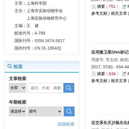
主管：上海科学院
摘要
(
751
)
主办：上海市实验动物学会
参考文献
|
相关文章
上海实验动物研究中心
主编：王 健
邮发代号：4-789
国际刊号：ISSN 1674-5817
国内刊号：CN 31-1954/Q
应用微卫星DNA标
周建华, 李志雄, 杨燕
检索
2017, 37(6): 434-4
摘要
(
634
)
文章检索
参考文献
|
相关文章
年期检索
近交系长爪沙鼠生化
高级检索