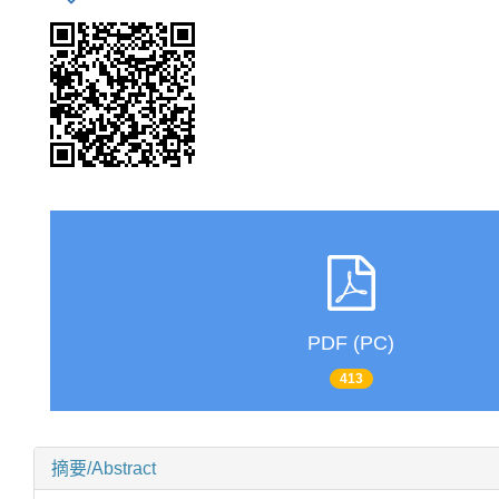
PDF (PC)
413
摘要/Abstract