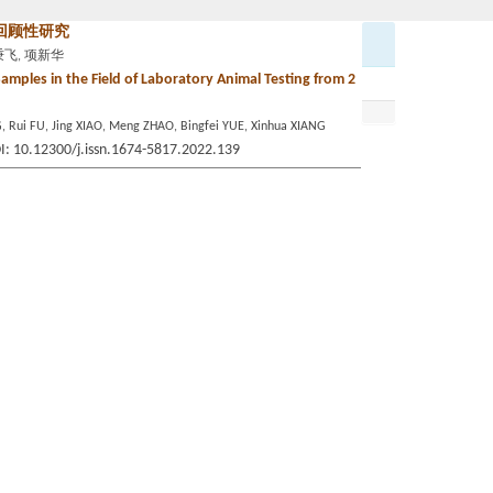
的回顾性研究
岳秉飞, 项新华
amples in the Field of Laboratory Animal Testing from 2
, Rui FU, Jing XIAO, Meng ZHAO, Bingfei YUE, Xinhua XIANG
OI: 10.12300/j.issn.1674-5817.2022.139